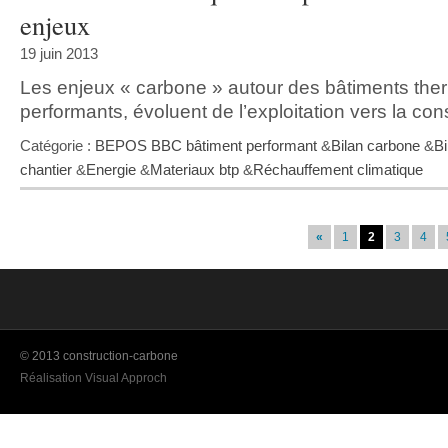
enjeux
19 juin 2013
Les enjeux « carbone » autour des bâtiments th
performants, évoluent de l’exploitation vers la con
Catégorie :
BEPOS BBC bâtiment performant
&
Bilan carbone
&
Bi
chantier
&
Energie
&
Materiaux btp
&
Réchauffement climatique
«
1
2
3
4
© 2013 construction-carbone
Réalisation Visual Approch