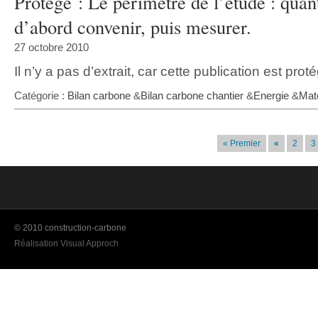
Protégé : Le périmètre de l’étude : quant
d’abord convenir, puis mesurer.
27 octobre 2010
Il n’y a pas d’extrait, car cette publication est prot
Catégorie :
Bilan carbone
&
Bilan carbone chantier
&
Energie
&
Mat
« Premier
«
2
3
© 2010 construction-carbone
Réalisation Visual Approch