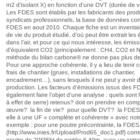
m2 d’isolant X) en fonction d’une DVT (durée de vi
Les FDES sont établis par les fabricants des produ
syndicats professionnels, la base de données co
FDES en aout 2010. Chaque fiche est un inventai
de vie du produit étudié, d’où peut être extrait les
dans l’air, et pour ce qui nous intéresse, les émis
d’équivalent CO2 (principalement : CH4, CO2 et 
méthode du bilan carbone® ne donne pas plus de
Pour une approche cohérente, il y a lieu de tenir
frais de chantier (grues, installations de chantier,
encadrement…), sans lesquels il ne peut y avoir 
production. Les facteurs d’émissions issus des F
également faire l’objet d’une analyse : quels sont
à effet de serre) retenus? doit on prendre en com
œuvre? la fin de vie? pour quelle DVT? la FDES
elle à une UF « complète et cohérente » avec notr
exemple : pour une poutre précontrainte, la FDES
(http://www.inies.fr/Upload/Prod65_doc1.pdf) cor
poutre de 20*35ht de portée 6.40m, avec un entr