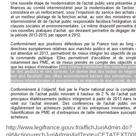
http://www.legifrance.gouv.fr/affichJuriAdmin.do?
oldAction=rechJuriAdmin&idTexte=CETATEXT0