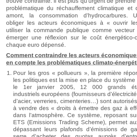
trouve contrainte. Il est plus qu’urgent de prendre
problématique du réchauffement climatique et
amont, la consommation d’hydrocarbures. Un
obliger les acteurs économiques à « ouvrir le
utiliser la commande publique comme vecteur a
émerger une réflexion sur le coût énergético-
chaque euro dépensé.
Comment contraindre les acteurs économique
en compte les problématiques climato-énergét
Pour les gros « pollueurs », la première répo
les politiques est la mise en place du système
le 1er janvier 2005, 12 000 grands éta
industriels européens (fournisseurs d’électricit
d’acier, verreries, cimenteries…) sont autorisé
à vendre des « droits à émettre des gaz à eff
dans l’atmosphère. Ce système, reposant sur
ETS (Emissions Trading Scheme), permet aux
dépassant leurs plafonds d’émissions de ga
serre d’acheter des quotas auprès d’entr